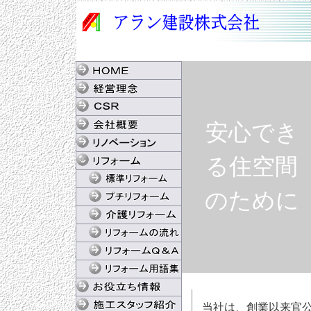
安心でき
る住空間
のために
当社は、創業以来官